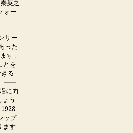
の秦英之
フォー
ンサー
あった
います。
ことを
できる
 ――
場に向
しょう
928
シップ
ります