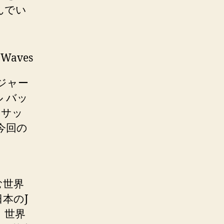
んでい
ジャー
 バッ
、サッ
今回の
む世界
本のJ
、世界