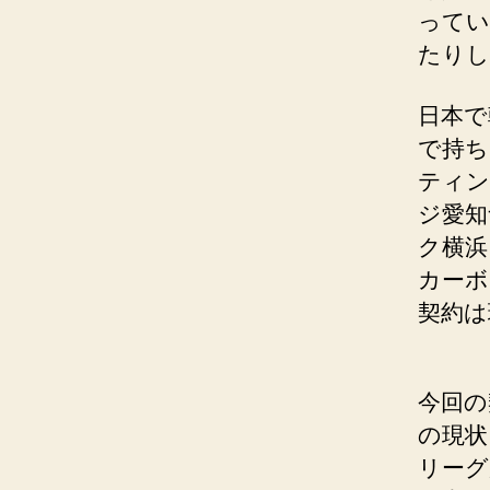
ってい
たりし
日本で
で持ち
ティン
ジ愛知
ク横浜
カーボ
契約は
今回の
の現状
リーグ