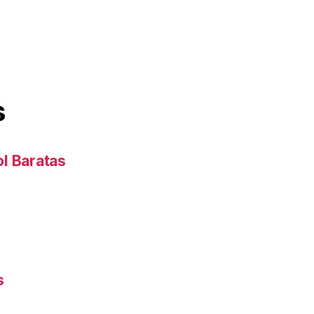
s
l Baratas
s