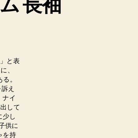
ム 長袖
い」と表
とに、
ある。
を訴え
、ナイ
に出して
に少し
子供に
ゃを持