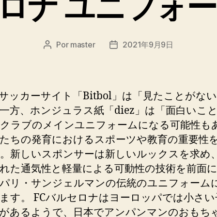
ロナ ユニフォー
Por
master
2021年9月9日
Autor
Fecha
de
de
la
la
entrada
entrada
ッカーサイト「Bitbol」は「見たことがな
一方、ホンジュラス紙「diez」は「面白いこ
クラブのメインユニフォームになる可能性も
たちの発育におけるスポーツや教育の重要性
。新しいスポンサーは新しいルックスを求め
れた通気性と軽量による可動性の技術を前面
パリ・サンジェルマンの伝統のユニフォーム
ます。 FCバルセロナはヨーロッパでは小さい
があるようで、日本でアンパンマンのおもち