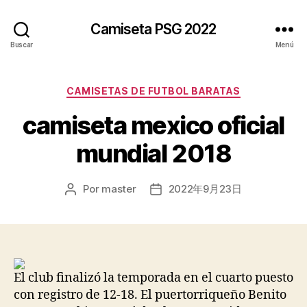
Camiseta PSG 2022
Buscar
Menú
Categorías
CAMISETAS DE FUTBOL BARATAS
camiseta mexico oficial
mundial 2018
Por
master
2022年9月23日
Autor
Fecha
de
de
la
la
entrada
entrada
El club finalizó la temporada en el cuarto puesto
con registro de 12-18. El puertorriqueño Benito