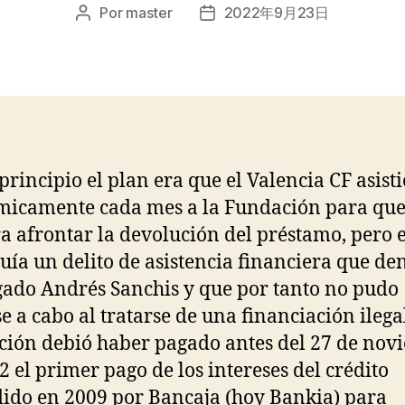
Por
master
2022年9月23日
Autor
Fecha
de
de
la
la
entrada
entrada
principio el plan era que el Valencia CF asist
icamente cada mes a la Fundación para que
a afrontar la devolución del préstamo, pero e
tuía un delito de asistencia financiera que d
gado Andrés Sanchis y que por tanto no pudo
se a cabo al tratarse de una financiación ilega
ión debió haber pagado antes del 27 de nov
2 el primer pago de los intereses del crédito
ido en 2009 por Bancaja (hoy Bankia) para