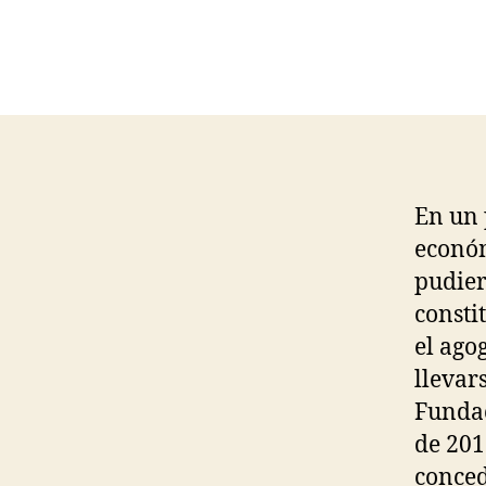
En un 
económ
pudier
consti
el ago
llevar
Fundac
de 201
conced