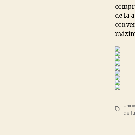
compra
de la 
conver
máximo
cami
Etiqueta
de fu