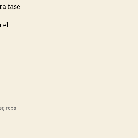
ra fase
 el
er
,
ropa