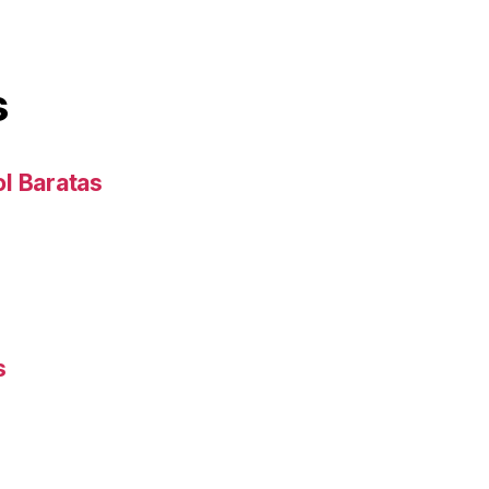
s
l Baratas
s