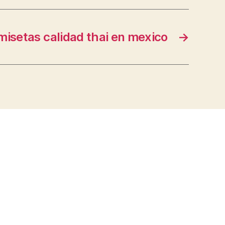
misetas calidad thai en mexico
→