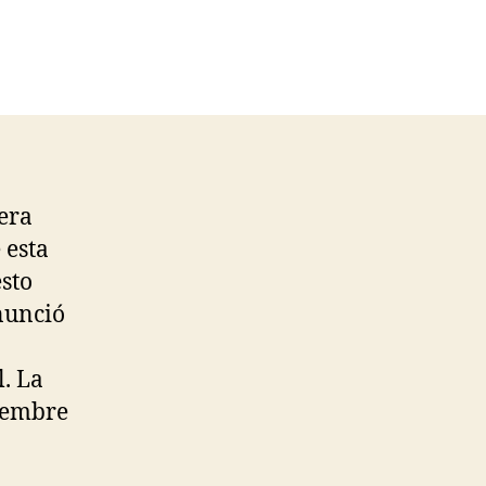
iera
 esta
sto
enunció
l. La
iembre