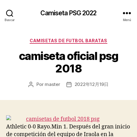
Camiseta PSG 2022
Buscar
Menú
Categorías
CAMISETAS DE FUTBOL BARATAS
camiseta oficial psg
2018
Por
master
2022年12月19日
Autor
Fecha
de
de
la
la
entrada
entrada
Athletic 0-0 Rayo.Min 1. Después del gran inicio
de competición del equipo de Iraola en la