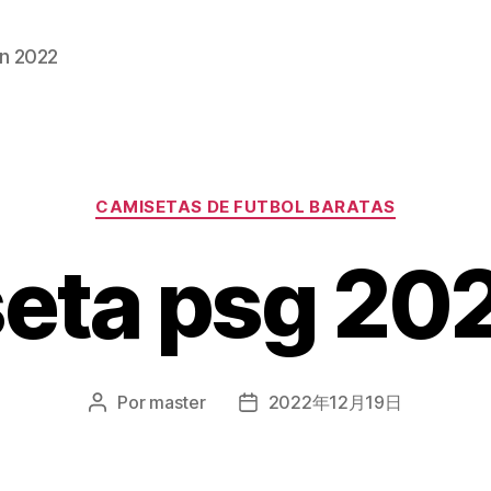
n 2022
Categorías
CAMISETAS DE FUTBOL BARATAS
eta psg 202
Por
master
2022年12月19日
Autor
Fecha
de
de
la
la
entrada
entrada