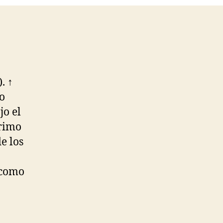
. ↑
o
jo el
Primo
e los
 como