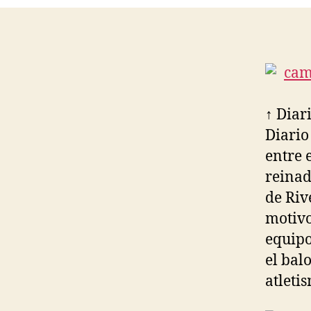
↑ Diari
Diario
entre 
reinad
de Riv
motivo
equipo
el bal
atletis