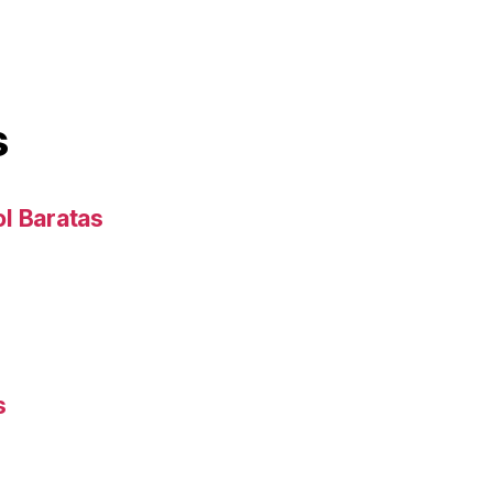
s
l Baratas
s