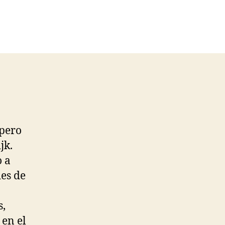
pero
jk.
o a
es de
s,
 en el