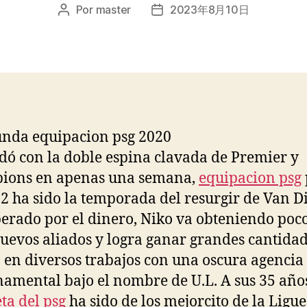
Por
master
2023年8月10日
Autor
Fecha
de
de
la
la
entrada
entrada
dó con la doble espina clavada de Premier y
ions en apenas una semana,
equipacion psg
22 ha sido la temporada del resurgir de Van Di
erado por el dinero, Niko va obteniendo poc
uevos aliados y logra ganar grandes cantidad
 en diversos trabajos con una oscura agencia
amental bajo el nombre de U.L. A sus 35 año
ta del psg
ha sido de los mejorcito de la Ligue