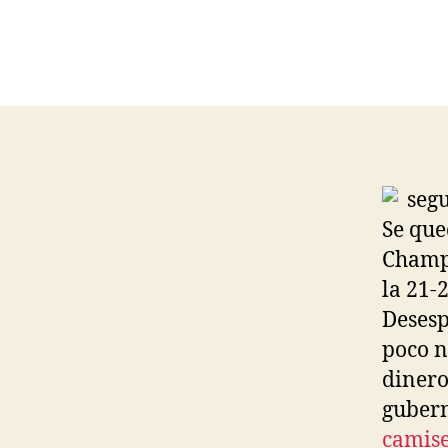
Se que
Champ
la 21-
Desesp
poco n
dinero
gubern
camise