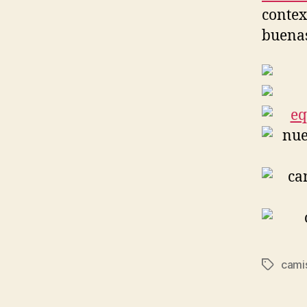
contex
buenas
cami
Etiqueta