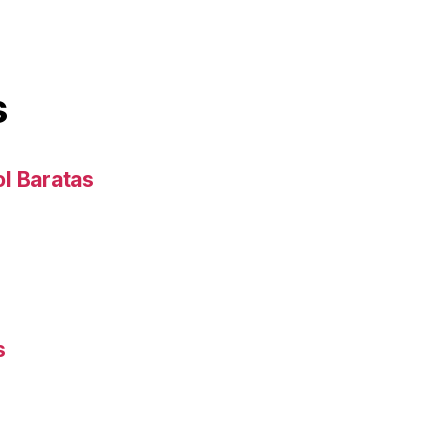
s
l Baratas
s