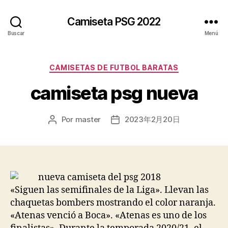
Camiseta PSG 2022
Buscar
Menú
Categorías
CAMISETAS DE FUTBOL BARATAS
camiseta psg nueva
Por
master
2023年2月20日
Autor
Fecha
de
de
la
la
entrada
entrada
«Siguen las semifinales de la Liga». Llevan las
chaquetas bombers mostrando el color naranja.
«Atenas venció a Boca». «Atenas es uno de los