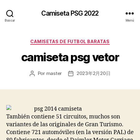
Camiseta PSG 2022
Buscar
Menú
Categorías
CAMISETAS DE FUTBOL BARATAS
camiseta psg vetor
Por
master
2023年2月20日
Autor
Fecha
de
de
la
la
entrada
entrada
También contiene 51 circuitos, muchos son
variantes de las originales de Gran Turismo.
Contiene 721 automóviles (en la versión PAL) de