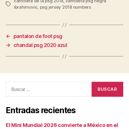
camiseta de la psg 2018
,
camiseta psg negra
Etiquetas
ibrahimovic
,
psg jersey 2018 numbers
←
pantalon de foot psg
→
chandal psg 2020 azul
Buscar:
Entradas recientes
El Mini Mundial 2026 convierte a México en el