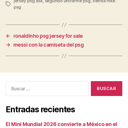
jersey psg asli
,
segundo uniforme psg
,
tienda nike
Etiquetas
psg
←
ronaldinho psg jersey for sale
→
messi con la camiseta del psg
Buscar:
Entradas recientes
El Mini Mundial 2026 convierte a México en el