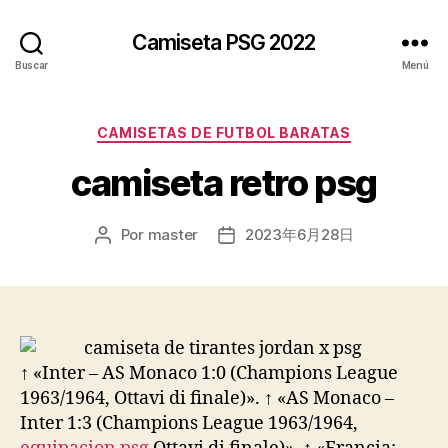
Camiseta PSG 2022
Buscar
Menú
Categorías
CAMISETAS DE FUTBOL BARATAS
camiseta retro psg
Por
master
2023年6月28日
Autor
Fecha
de
de
la
la
entrada
entrada
↑ «Inter – AS Monaco 1:0 (Champions League
1963/1964, Ottavi di finale)». ↑ «AS Monaco –
Inter 1:3 (Champions League 1963/1964,