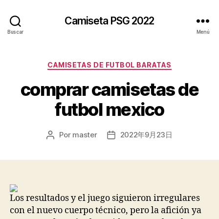
Camiseta PSG 2022
Buscar
Menú
Categorías
CAMISETAS DE FUTBOL BARATAS
comprar camisetas de
futbol mexico
Por
master
2022年9月23日
Autor
Fecha
de
de
la
la
entrada
entrada
Los resultados y el juego siguieron irregulares
con el nuevo cuerpo técnico, pero la afición ya