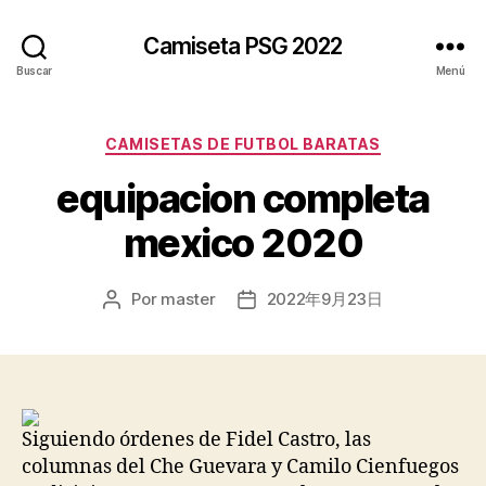
Camiseta PSG 2022
Buscar
Menú
Categorías
CAMISETAS DE FUTBOL BARATAS
equipacion completa
mexico 2020
Por
master
2022年9月23日
Autor
Fecha
de
de
la
la
entrada
entrada
Siguiendo órdenes de Fidel Castro, las
columnas del Che Guevara y Camilo Cienfuegos