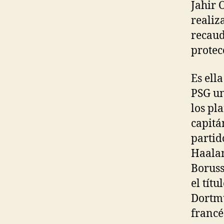
Jahir 
realiz
recaud
protec
Es ell
PSG un
los pl
capitá
partid
Haalan
Boruss
el tít
Dortmu
francés