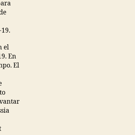
para
 de
-19.
n el
19. En
mpo. El
e
to
evantar
ssia
t