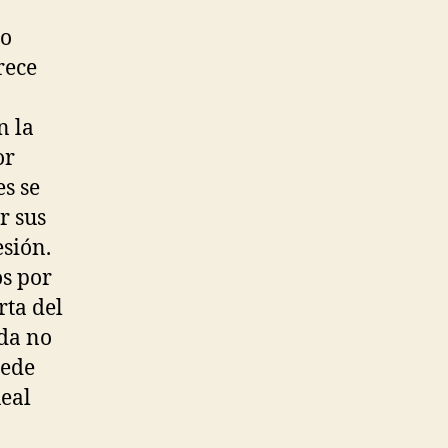
ro
rece
n la
or
s se
r sus
esión.
os por
rta del
ada no
uede
Real