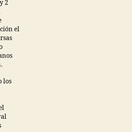
y 2
a
e
ción el
ersas
o
danos
.
 los
el
ral
s