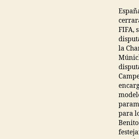
España
cerrar
FIFA, 
disput
la Cha
Múnich
disput
Campeo
encarg
modelo
paramé
para l
Benito
festej