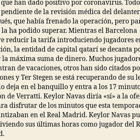
 que han dado positivo por coronavirus. Todo
 pendiente de la revisión médica del delante
ués, que había frenado la operación, pero pa
 la ha podido superar. Mientras el Barcelona
re reducir la tarifa introduciendo jugadores e
ión, la entidad de capital qatarí se decanta p
r la máxima suma de dinero. Muchos jugadore
tran de vacaciones, otros han sido citados po
iones y Ter Stegen se está recuperando de su l
lo deja en el banquillo y entra a los 17 minut
ón de Verratti. Keylor Navas diría «sí» a la ofe
ra disfrutar de los minutos que esta tempor
antizaban en el Real Madrid. Keylor Navas p
viviendo sus últimas horas como jugador del 
d.