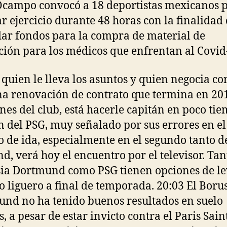
Ocampo convocó a 18 deportistas mexicanos 
ar ejercicio durante 48 horas con la finalidad
ar fondos para la compra de material de
ción para los médicos que enfrentan al Covid
a quien le lleva los asuntos y quien negocia co
a renovación de contrato que termina en 20
anes del club, está hacerle capitán en poco tie
n del PSG, muy señalado por sus errores en el
o de ida, especialmente en el segundo tanto d
d, verá hoy el encuentro por el televisor. Tan
ia Dortmund como PSG tienen opciones de l
ulo liguero a final de temporada. 20:03 El Boru
nd no ha tenido buenos resultados en suelo
, a pesar de estar invicto contra el Paris Sain