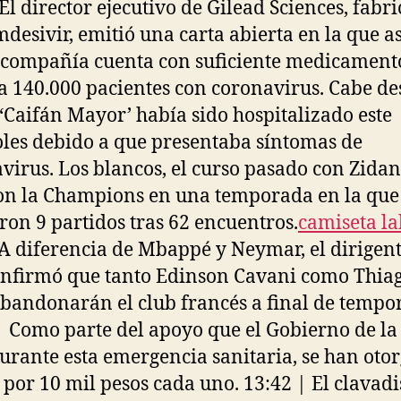
 El director ejecutivo de Gilead Sciences, fabr
mdesivir, emitió una carta abierta en la que a
 compañía cuenta con suficiente medicament
 a 140.000 pacientes con coronavirus. Cabe de
 ‘Caifán Mayor’ había sido hospitalizado este
les debido a que presentaba síntomas de
virus. Los blancos, el curso pasado con Zidan
n la Champions en una temporada en la que
ron 9 partidos tras 62 encuentros.
camiseta la
A diferencia de Mbappé y Neymar, el dirigent
nfirmó que tanto Edinson Cavani como Thia
abandonarán el club francés a final de tempo
| Como parte del apoyo que el Gobierno de 
urante esta emergencia sanitaria, se han oto
 por 10 mil pesos cada uno. 13:42 | El clavadi