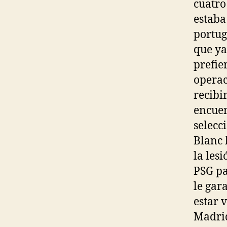
cuatro
estaba
portug
que ya
prefie
operac
recibi
encuen
selecc
Blanc 
la lesi
PSG pa
le gar
estar 
Madri