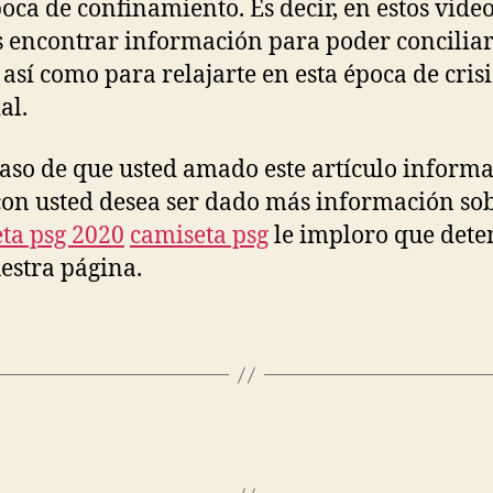
poca de confinamiento. Es decir, en estos vide
 encontrar información para poder conciliar
 así como para relajarte en esta época de crisi
al.
caso de que usted amado este artículo informa
con usted desea ser dado más información so
ta psg 2020
camiseta psg
le imploro que dete
estra página.