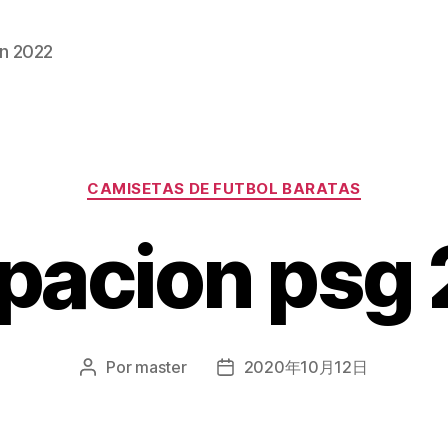
n 2022
Categorías
CAMISETAS DE FUTBOL BARATAS
pacion psg
Por
master
2020年10月12日
Autor
Fecha
de
de
la
la
entrada
entrada