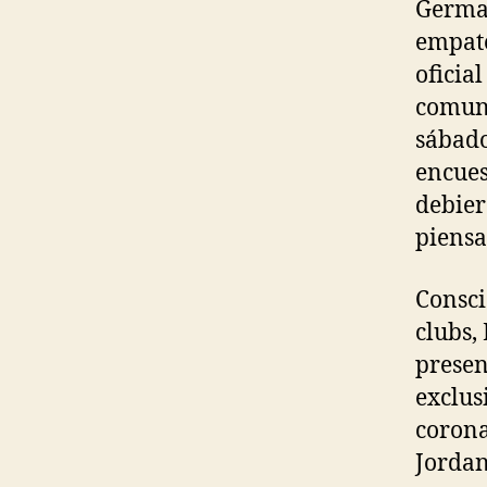
Germai
empate
oficia
comuni
sábado
encues
debier
piensa
Consci
clubs,
presen
exclus
corona
Jordan