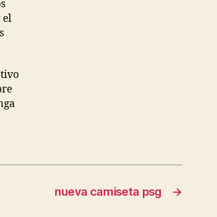
os
 el
s
tivo
bre
nga
nueva camiseta psg
→