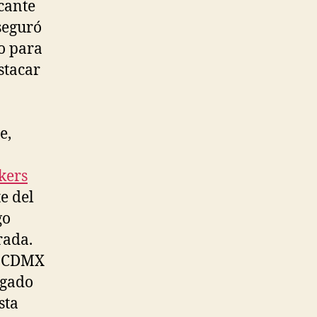
icante
seguró
o para
stacar
e,
kers
e del
go
rada.
la CDMX
rgado
sta