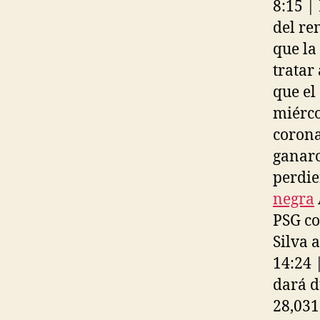
8:15 |
del re
que la
tratar
que el
miérco
corona
ganaro
perdie
negra
PSG co
Silva 
14:24 
dará d
28,031