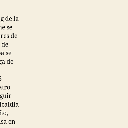
g de la
he se
res de
 de
a se
ga de
6
atro
guir
lcaldía
ño,
asa en