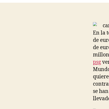
En la 
de eur
de eur
millon
psg
ve
Mundo 
quiere
contra
se han
llevad