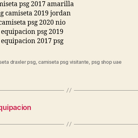
seta draxler psg
,
camiseta psg visitante
,
psg shop uae
s
quipacion