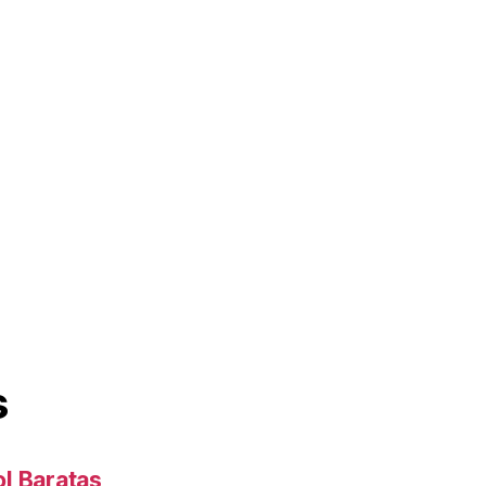
s
l Baratas