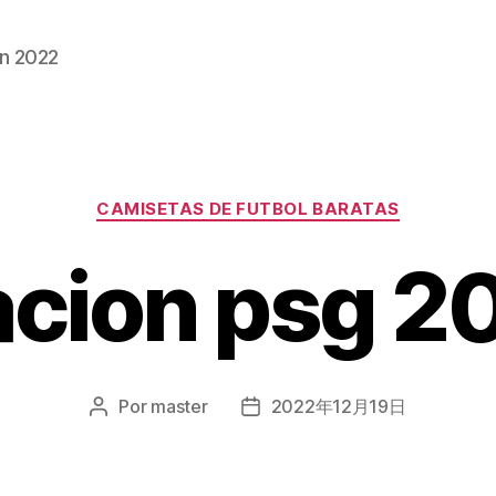
n 2022
Categorías
CAMISETAS DE FUTBOL BARATAS
cion psg 2
Por
master
2022年12月19日
Autor
Fecha
de
de
la
la
entrada
entrada