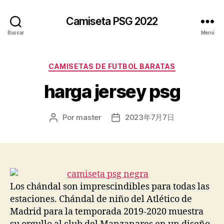
Camiseta PSG 2022
Buscar
Menú
Categorías
CAMISETAS DE FUTBOL BARATAS
harga jersey psg
Por
master
2023年7月7日
Autor
Fecha
de
de
la
la
entrada
entrada
Los chándal son imprescindibles para todas las
estaciones. Chándal de niño del Atlético de
Madrid para la temporada 2019-2020 muestra