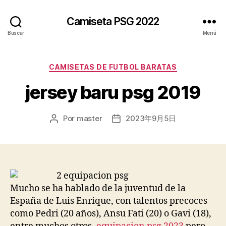
Camiseta PSG 2022
Buscar
Menú
Categorías
CAMISETAS DE FUTBOL BARATAS
jersey baru psg 2019
Por
master
2023年9月5日
Autor
Fecha
de
de
la
la
entrada
entrada
Mucho se ha hablado de la juventud de la
España de Luis Enrique, con talentos precoces
como Pedri (20 años), Ansu Fati (20) o Gavi (18),