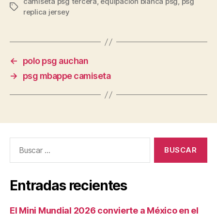
camiseta psg tercera
,
equipacion blanca psg
,
psg
Etiquetas
replica jersey
←
polo psg auchan
→
psg mbappe camiseta
Buscar:
Entradas recientes
El Mini Mundial 2026 convierte a México en el