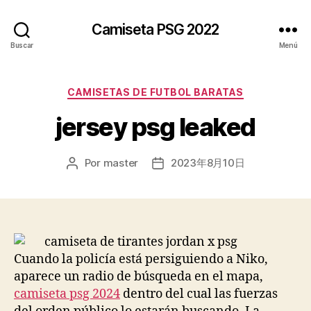
Camiseta PSG 2022
Buscar
Menú
Categorías
CAMISETAS DE FUTBOL BARATAS
jersey psg leaked
Por
master
2023年8月10日
Autor
Fecha
de
de
la
la
entrada
entrada
Cuando la policía está persiguiendo a Niko,
aparece un radio de búsqueda en el mapa,
camiseta psg 2024
dentro del cual las fuerzas