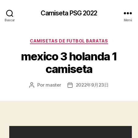
Camiseta PSG 2022
Buscar
Menú
Categorías
CAMISETAS DE FUTBOL BARATAS
mexico 3 holanda 1
camiseta
Por
master
2022年9月23日
Autor
Fecha
de
de
la
la
entrada
entrada