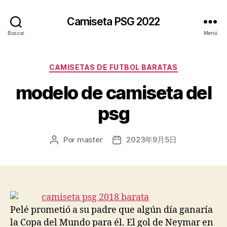
Camiseta PSG 2022
Buscar
Menú
Categorías
CAMISETAS DE FUTBOL BARATAS
modelo de camiseta del
psg
Por
master
2023年9月5日
Autor
Fecha
de
de
la
la
entrada
entrada
Pelé prometió a su padre que algún día ganaría
la Copa del Mundo para él. El gol de Neymar en