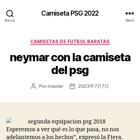
Camiseta PSG 2022
Buscar
Menú
Categorías
CAMISETAS DE FUTBOL BARATAS
neymar con la camiseta
del psg
Por
master
2023年7月7日
Autor
Fecha
de
de
la
la
entrada
entrada
Esperemos a ver qué es lo que pasa, no nos
adelantemos a los hechos”, expresó la Fiera.