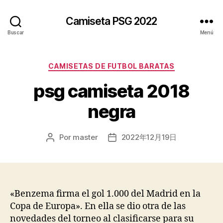
Camiseta PSG 2022
Buscar
Menú
Categorías
CAMISETAS DE FUTBOL BARATAS
psg camiseta 2018
negra
Por
master
2022年12月19日
Autor
Fecha
de
de
la
la
entrada
entrada
«Benzema firma el gol 1.000 del Madrid en la
Copa de Europa». En ella se dio otra de las
novedades del torneo al clasificarse para su