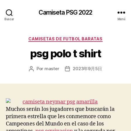
Camiseta PSG 2022
Buscar
Menú
Categorías
CAMISETAS DE FUTBOL BARATAS
psg polo t shirt
Por
master
2023年9月5日
Autor
Fecha
de
de
la
la
entrada
entrada
Muchos serán los jugadores que buscarán la
primera estrella que les conmemore como
Campeones del Mundo en el caso de los