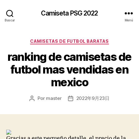
Camiseta PSG 2022
Buscar
Menú
Categorías
CAMISETAS DE FUTBOL BARATAS
ranking de camisetas de
futbol mas vendidas en
mexico
Por
master
2022年9月23日
Autor
Fecha
de
de
la
la
entrada
entrada
Gracias a este pequeño detalle, el precio de la