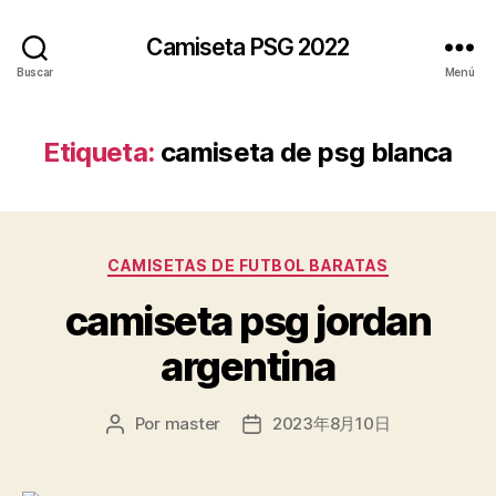
Camiseta PSG 2022
Buscar
Menú
Etiqueta:
camiseta de psg blanca
Categorías
CAMISETAS DE FUTBOL BARATAS
camiseta psg jordan
argentina
Por
master
2023年8月10日
Autor
Fecha
de
de
la
la