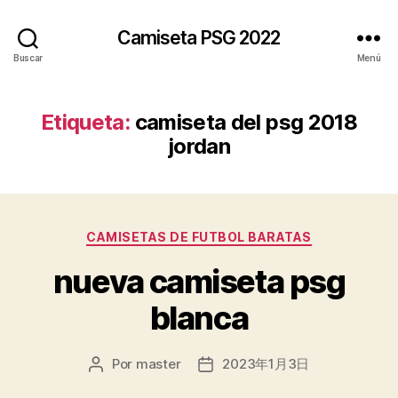
Camiseta PSG 2022
Buscar
Menú
Etiqueta:
camiseta del psg 2018
jordan
Categorías
CAMISETAS DE FUTBOL BARATAS
nueva camiseta psg
blanca
Por
master
2023年1月3日
Autor
Fecha
de
de