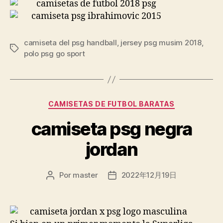
camiseta del psg handball
,
jersey psg musim 2018
,
Etiquetas
polo psg go sport
Categorías
CAMISETAS DE FUTBOL BARATAS
camiseta psg negra
jordan
Por
master
2022年12月19日
Autor
Fecha
de
de
la
la
entrada
entrada