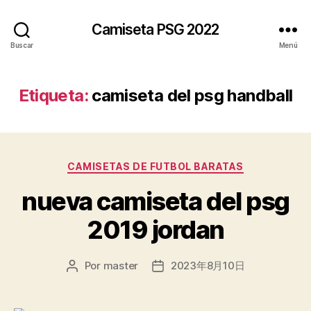
Camiseta PSG 2022
Buscar
Menú
Etiqueta:
camiseta del psg handball
Categorías
CAMISETAS DE FUTBOL BARATAS
nueva camiseta del psg
2019 jordan
Por
master
2023年8月10日
Autor
Fecha
de
de
la
la