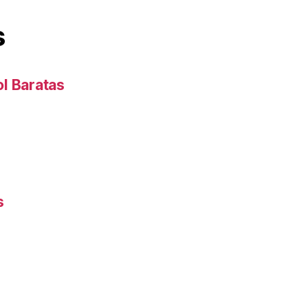
s
l Baratas
s