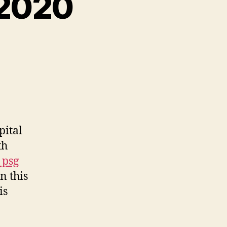
 2020
pital
th
 psg
n this
is