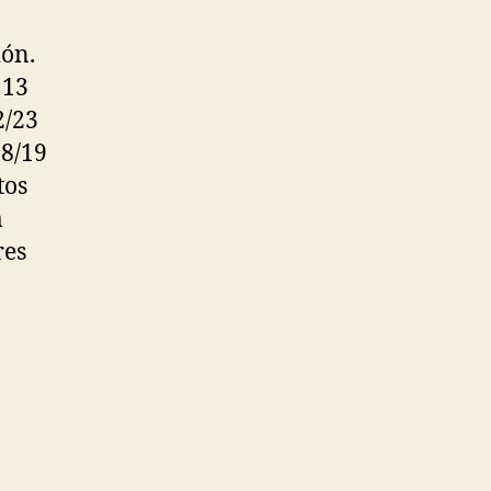
ión.
 13
2/23
18/19
tos
a
res