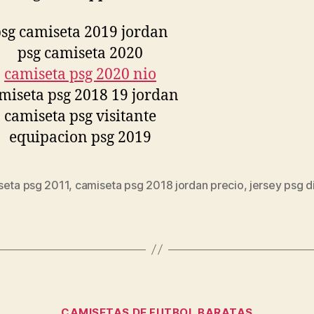
seta psg 2011
,
camiseta psg 2018 jordan precio
,
jersey psg d
s
Categorías
CAMISETAS DE FUTBOL BARATAS