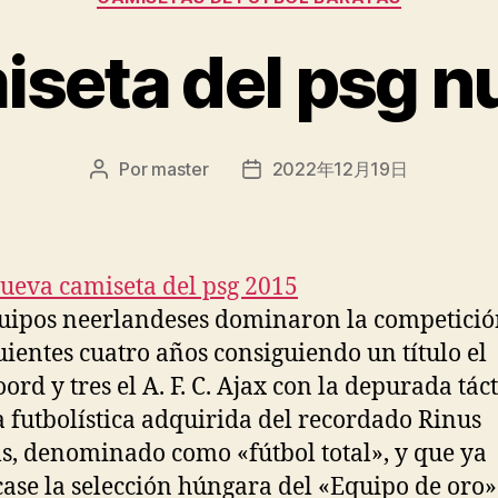
iseta del psg n
Por
master
2022年12月19日
Autor
Fecha
de
de
la
la
entrada
entrada
uipos neerlandeses dominaron la competició
guientes cuatro años consiguiendo un título el
ord y tres el A. F. C. Ajax con la depurada táct
a futbolística adquirida del recordado Rinus
s, denominado como «fútbol total», y que ya
case la selección húngara del «Equipo de oro»