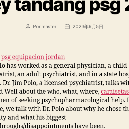
ey tandang psg
Por
master
2023年9月5日
Autor
Fecha
de
de
la
la
entrada
entrada
lo has worked as a general physician, a child
trist, an adult psychiatrist, and in a state hos
. Dr. Jim Polo, a licensed psychiatrist, talks wi
 Well about the who, what, where,
camisetas
en of seeking psychopharmacological help. I
e, we talk with Dr. Polo about why he chose th
lty and what his biggest
hroughs/disappointments have been.