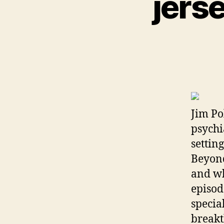
jers
Jim Po
psychia
setting
Beyond
and wh
episod
specia
breakt