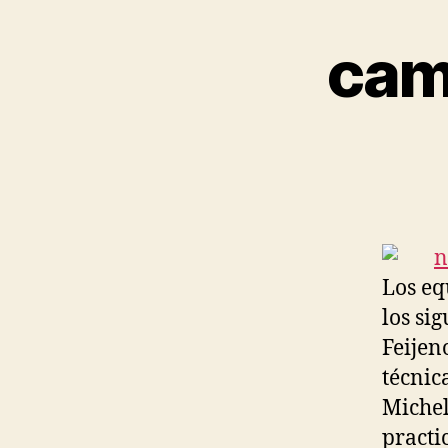
cam
Los eq
los si
Feijeno
técnic
Michel
practi