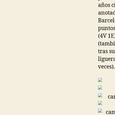
años c
anotad
Barcel
puntos
(4V 1E
(tambi
tras s
liguer
veces).