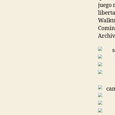
juego 
libert
Walktr
Coming
Archiv