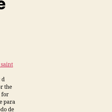
e
 saint
 d
r the
 for
e para
odo de