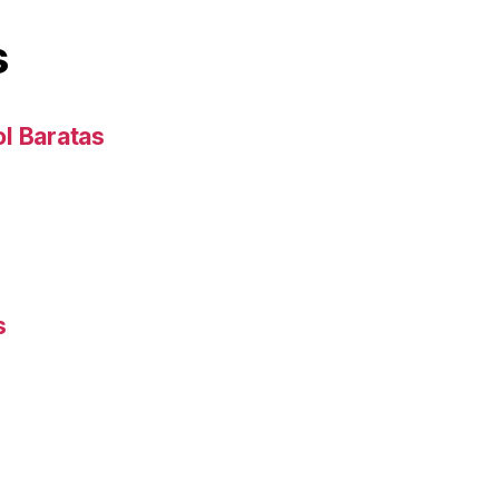
s
l Baratas
s