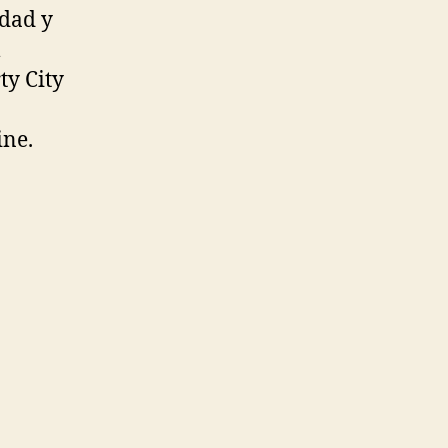
idad y
l
ty City
ine.