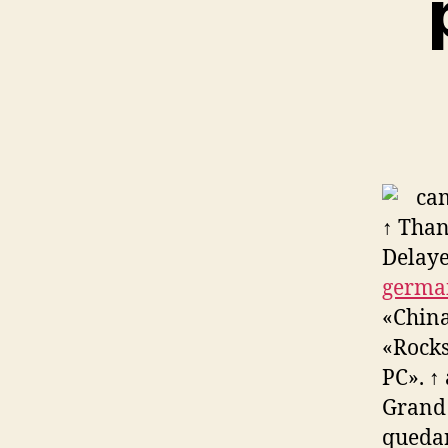
↑ Than
Delaye
germa
«China
«Rocks
PC». ↑
Grand 
quedar