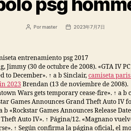
polo psg homm
Por
master
2023年7月7日
Autor
Fecha
de
de
la
la
entrada
entrada
g, Jimmy (30 de octubre de 2008). «GTA IV PC
d to December». ↑ a b Sinclair,
camiseta paris
in 2023
Brendan (13 de noviembre de 2008).
town Wars gets temporary cease-fire». ↑ a b c
tar Games Announces Grand Theft Auto IV fo
 a b «Rockstar Games Announces Release Date
Theft Auto IV». ↑ Página/12. «Magnano vuelv
se». ↑ Según confirma la página oficial, el m