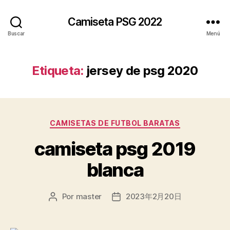
Camiseta PSG 2022
Buscar
Menú
Etiqueta:
jersey de psg 2020
Categorías
CAMISETAS DE FUTBOL BARATAS
camiseta psg 2019
blanca
Por
master
2023年2月20日
Autor
Fecha
de
de
la
la