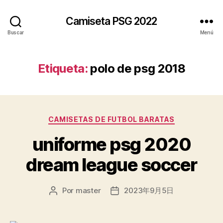
Camiseta PSG 2022
Buscar
Menú
Etiqueta:
polo de psg 2018
Categorías
CAMISETAS DE FUTBOL BARATAS
uniforme psg 2020
dream league soccer
Por
master
2023年9月5日
Autor
Fecha
de
de
la
la