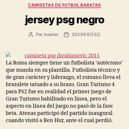
Categorías
CAMISETAS DE FUTBOL BARATAS
jersey psg negro
Por
master
2023年9月5日
Autor
Fecha
de
de
la
la
entrada
entrada
La Roma siempre tiene un futbolista ‘autóctono’
que manda en su plantilla. Futbolista técnico y
de gran carácter y liderazgo, el romano lleva el
brazalete tatuado a su brazo. Gran Turismo 4
para PS2 fue en realidad el primer juego de
Gran Turismo habilitado en línea, pero el
aspecto en línea del juego no pasó de la fase
beta. Atenas participó del partido inaugural
cuando visitó a Ben Hur, ante el cual perdió.