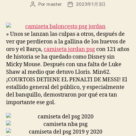
Por
master
2023年1月3日
Autor
Fecha
de
de
la
la
entrada
entrada
» Unos se lanzan las culpas a otros, después de
ver que perdieron a la gallina de los huevos de
oro y el Barça,
camiseta jordan psg
con 121 años
de historia se ha quedado como Disney sin
Micky Mouse. Después con una falta de Luke
Shaw al medio que detuvo Lloris. Min62.
¡COURTOIS DETIENE EL PENALTI DE MESSI! El
estallido general del público, y especialmente
del banquillo, demostraron por qué era tan
importante ese gol.