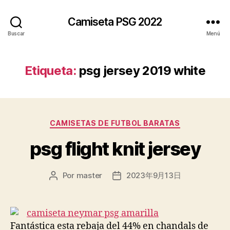
Camiseta PSG 2022
Buscar
Menú
Etiqueta:
psg jersey 2019 white
Categorías
CAMISETAS DE FUTBOL BARATAS
psg flight knit jersey
Por
master
2023年9月13日
Autor
Fecha
de
de
la
la
entrada
entrada
Fantástica esta rebaja del 44% en chandals de