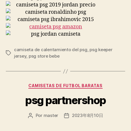
camiseta de calentamiento del psg
,
psg keeper
Etiquetas
jersey
,
psg store bebe
Categorías
CAMISETAS DE FUTBOL BARATAS
psg partnershop
Por
master
2023年8月10日
Autor
Fecha
de
de
la
la