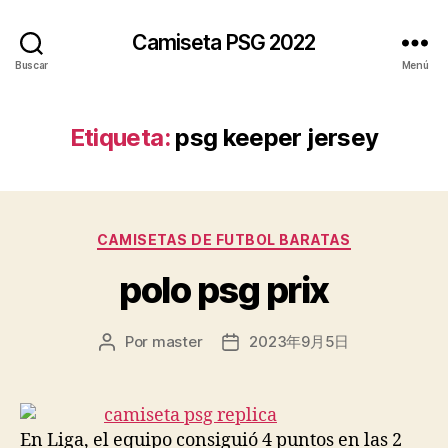
Camiseta PSG 2022
Buscar
Menú
Etiqueta:
psg keeper jersey
Categorías
CAMISETAS DE FUTBOL BARATAS
polo psg prix
Por
master
2023年9月5日
Autor
Fecha
de
de
la
la
entrada
entrada
En Liga, el equipo consiguió 4 puntos en las 2