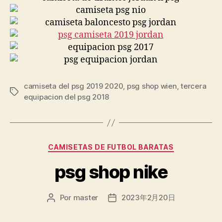
camiseta del psg 2019 2020
,
psg shop wien
,
tercera
Etiquetas
equipacion del psg 2018
Categorías
CAMISETAS DE FUTBOL BARATAS
psg shop nike
Por
master
2023年2月20日
Autor
Fecha
de
de
la
la