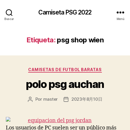
Camiseta PSG 2022
Buscar
Menú
Etiqueta:
psg shop wien
Categorías
CAMISETAS DE FUTBOL BARATAS
polo psg auchan
Por
master
2023年8月10日
Autor
Fecha
de
de
la
la
entrada
entrada
Los usuarios de PC suelen ser un público más