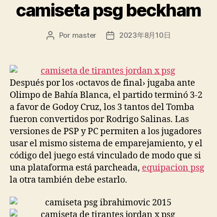
camiseta psg beckham
Por
master
2023年8月10日
Autor
Fecha
de
de
la
la
entrada
entrada
Después por los ‹octavos de final› jugaba ante
Olimpo de Bahía Blanca, el partido terminó 3-2
a favor de Godoy Cruz, los 3 tantos del Tomba
fueron convertidos por Rodrigo Salinas. Las
versiones de PSP y PC permiten a los jugadores
usar el mismo sistema de emparejamiento, y el
código del juego está vinculado de modo que si
una plataforma está parcheada,
equipacion psg
la otra también debe estarlo.