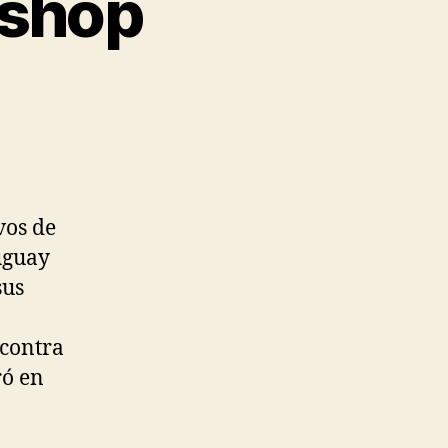
 shop
vos de
uguay
sus
 contra
ró en