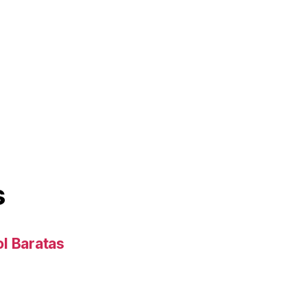
s
l Baratas