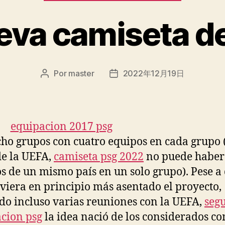
eva camiseta d
Por
master
2022年12月19日
Autor
Fecha
de
de
la
la
entrada
entrada
ho grupos con cuatro equipos en cada grupo 
de la UEFA,
camiseta psg 2022
no puede haber
s de un mismo país en un solo grupo). Pese a 
viera en principio más asentado el proyecto,
do incluso varias reuniones con la UEFA,
seg
cion psg
la idea nació de los considerados c