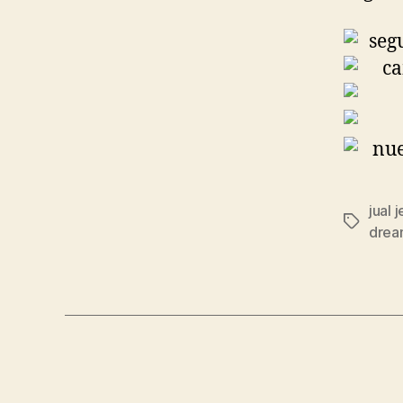
jual 
Etiqueta
drea