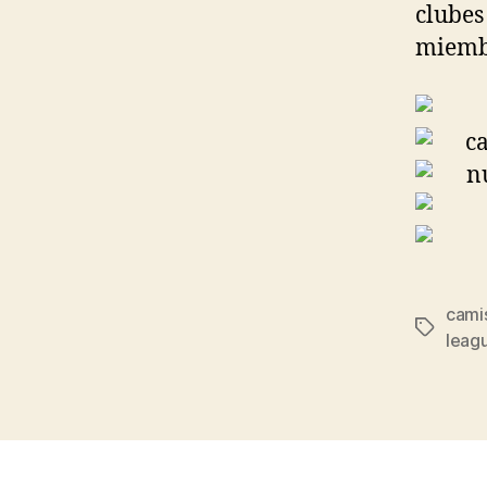
clubes
miembr
cami
Etiqueta
leag