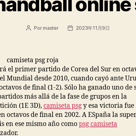
handball online
Por
master
2023年11月9日
Autor
Fecha
de
de
la
la
entrada
entrada
erá el primer partido de Corea del Sur en octa
del Mundial desde 2010, cuando cayó ante Ur
 octavos de final (1-2). Sólo ha ganado uno de 
partidos más allá de la fase de grupos en la
ición (1E 3D),
camiseta psg
y esa victoria fue
 en octavos de final en 2002. A ESpaña la supe
is en ese mismo año como
psg camiseta
zador.