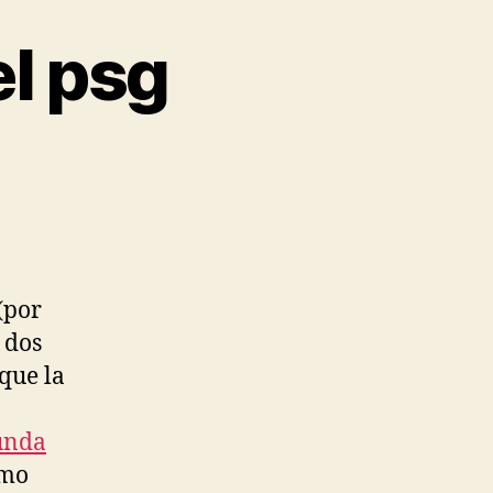
el psg
(por
 dos
que la
unda
omo