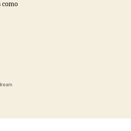
s como
 dream