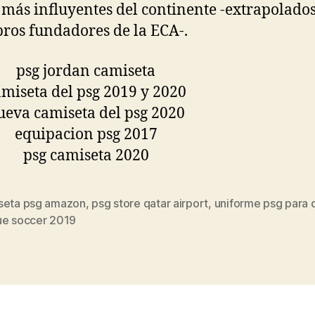
 más influyentes del continente -extrapolado
os fundadores de la ECA-.
seta psg amazon
,
psg store qatar airport
,
uniforme psg para
s
ue soccer 2019