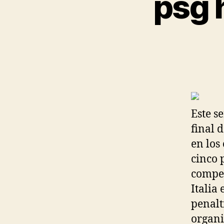
psg 
Este s
final 
en los
cinco 
compet
Italia
penalt
organi