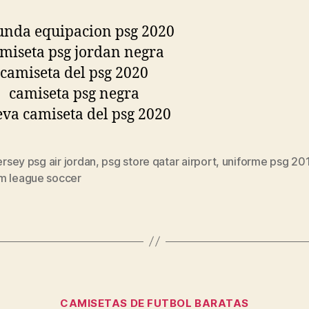
jersey psg air jordan
,
psg store qatar airport
,
uniforme psg 20
s
m league soccer
Categorías
CAMISETAS DE FUTBOL BARATAS