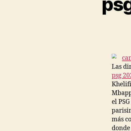
psg
Las di
psg 20
Khelif
Mbappé
el PSG
parisi
más co
donde 