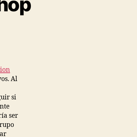
shop
ion
os. Al
uir si
ente
ía ser
grupo
tar