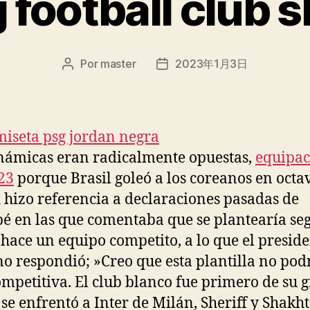
 football club 
Por
master
2023年1月3日
Autor
Fecha
de
de
la
la
entrada
entrada
námicas eran radicalmente opuestas,
equipac
23
porque Brasil goleó a los coreanos en octav
i hizo referencia a declaraciones pasadas de
 en las que comentaba que se plantearía seg
 hace un equipo competito, a lo que el presid
no respondió; »Creo que esta plantilla no podr
mpetitiva. El club blanco fue primero de su 
se enfrentó a Inter de Milán, Sheriff y Shakh