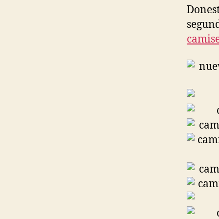
Donest
segund
camise