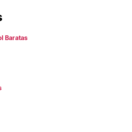
s
l Baratas
s