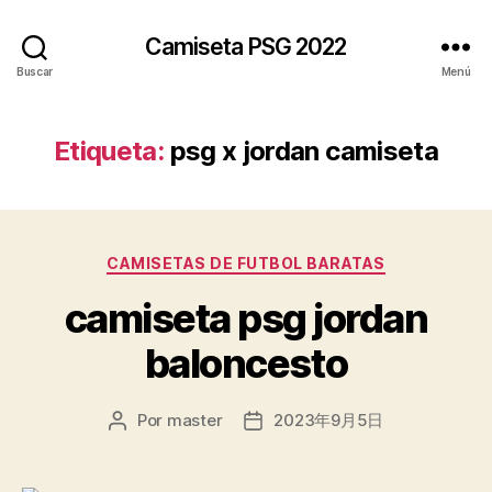
Camiseta PSG 2022
Buscar
Menú
Etiqueta:
psg x jordan camiseta
Categorías
CAMISETAS DE FUTBOL BARATAS
camiseta psg jordan
baloncesto
Por
master
2023年9月5日
Autor
Fecha
de
de
la
la