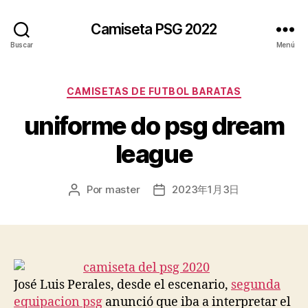
Camiseta PSG 2022
Buscar
Menú
Categorías
CAMISETAS DE FUTBOL BARATAS
uniforme do psg dream
league
Por
master
2023年1月3日
Autor
Fecha
de
de
la
la
entrada
entrada
José Luis Perales, desde el escenario,
segunda
equipacion psg
anunció que iba a interpretar el